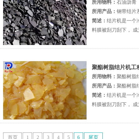
所用物料：
石油沥青
所用产品：
钢带结片
简述：
结片机是一个
料膜被刮刀刮下， 
的过程
聚酯树脂结片机工
所用物料：
聚酯树脂
所用产品：
聚酯树脂
简述：
结片机是一个
料膜被刮刀刮下， 
的过程
首页
1
2
3
4
5
6
尾页