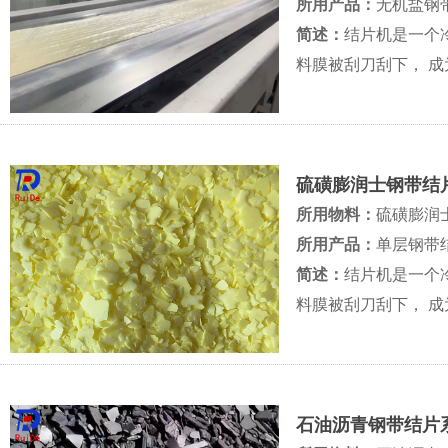
所用产品：
无机盐钢
简述：
结片机是一个
料膜被刮刀刮下， 
的过程
硫磺膨润士钢带结
所用物料：
硫磺膨润
所用产品：
单层钢带
简述：
结片机是一个
料膜被刮刀刮下， 
的过程
石油沥青钢带结片