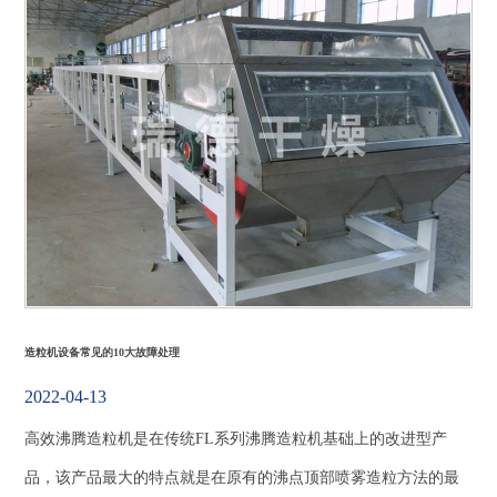
工
程
案
例
新
闻
动
态
服
务
支
造粒机设备常见的10大故障处理
持
2022-04-13
联
高效沸腾造粒机是在传统FL系列沸腾造粒机基础上的改进型产
系
我
品，该产品最大的特点就是在原有的沸点顶部喷雾造粒方法的最
们