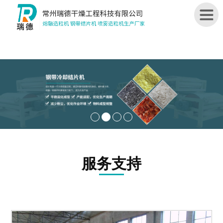
首
页
关
于
我
们
造
服务支持
粒
机
结
片
机