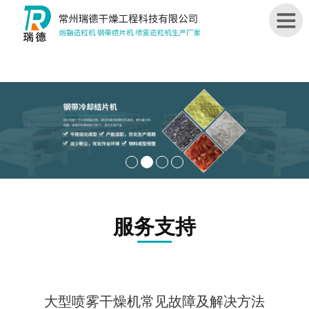
首
页
关
于
我
们
造
服务支持
粒
机
结
片
大型喷雾干燥机常见故障及解决方法
机