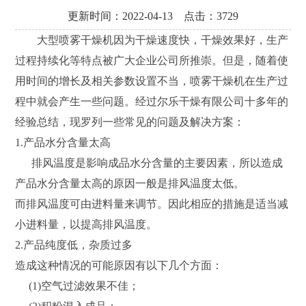
更新时间：2022-04-13 点击：3729
工
大型喷雾干燥机因为干燥速度快，干燥效果好，生产
程
案
过程持续化等特点被广大企业公司所推崇。但是，随着使
例
用时间的增长及相关参数设置不当，喷雾干燥机在生产过
程中就会产生一些问题。经过尔乐干燥有限公司十多年的
新
闻
经验总结，现罗列一些常见的问题及解决方案：
动
1.产品水分含量太高
态
排风温度是影响成品水分含量的主要因素，所以造成
产品水分含量太高的原因一般是排风温度太低。
服
务
而排风温度可由进料量来调节。因此相应的措施是适当减
支
小进料量，以提高排风温度。
持
2.产品纯度低，杂质过多
联
造成这种情况的可能原因有以下几个方面：
系
(1)空气过滤效果不佳；
我
们