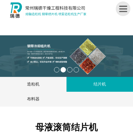
首
页
关
于
我
们
造粒机
结片机
造
粒
布料器
机
结
片
母液滚筒结片机
机