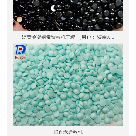
沥青冷凝钢带造粒机工程 （用户： 济南X...
留香珠造粒机