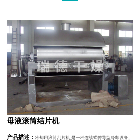
工
程
案
例
新
闻
动
态
服
务
支
持
母液滚筒结片机
联
系
我
产品描述：
冷却用滚筒刮片机,是一种连续式传导型冷却设备。
们