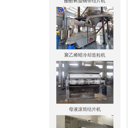
酚酫树脂钢带结片机
聚乙烯蜡冷却造粒机
母液滚筒结片机