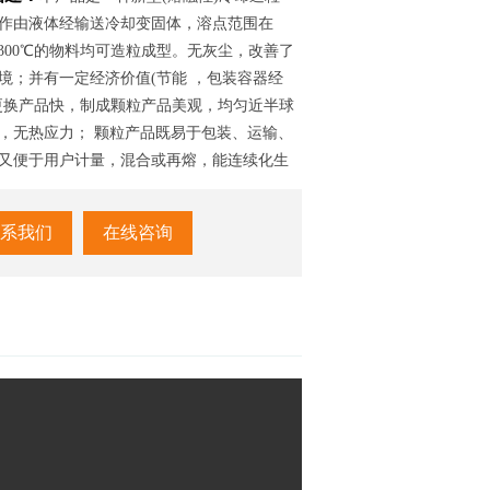
作由液体经输送冷却变固体，溶点范围在
～300℃的物料均可造粒成型。无灰尘，改善了
境；并有一定经济价值(节能 ，包装容器经
更换产品快，制成颗粒产品美观，均匀近半球
，无热应力； 颗粒产品既易于包装、运输、
又便于用户计量，混合或再熔，能连续化生
 进料到包装，减轻体力劳动，具有无级调
量可调，操作方便。广泛用于石油，精 细化
系我们
在线咨询
业。 一机多用造条状，切块，片状；有毒物
封团式。