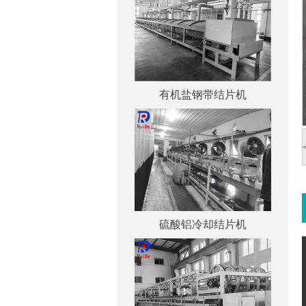
有机盐钢带结片机
硫酸铝冷却结片机