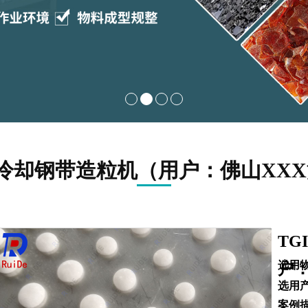
C冷却钢带造粒机（用户：佛山XX
TG
选用物
户：
选用产
案例