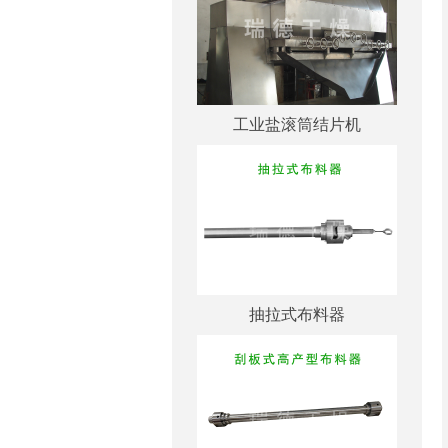
工业盐滚筒结片机
抽拉式布料器