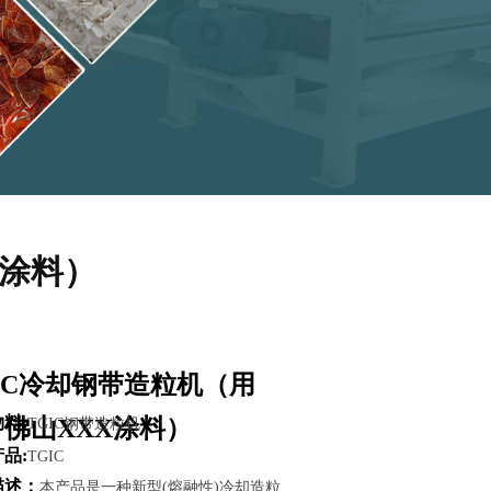
X涂料）
IC冷却钢带造粒机（用
料:
佛山XXX涂料）
TGIC钢带造粒机
品:
TGIC
描述：
本产品是一种新型(熔融性)冷却造粒