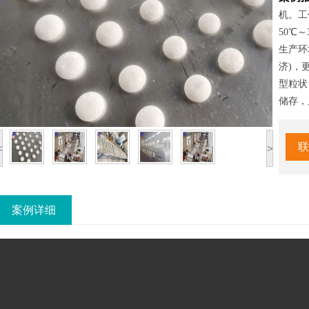
机。工
50℃
生产环
济)，
型粒状
储存，
产。从
速，流
联
<
>
工等行
料可作
案例详细