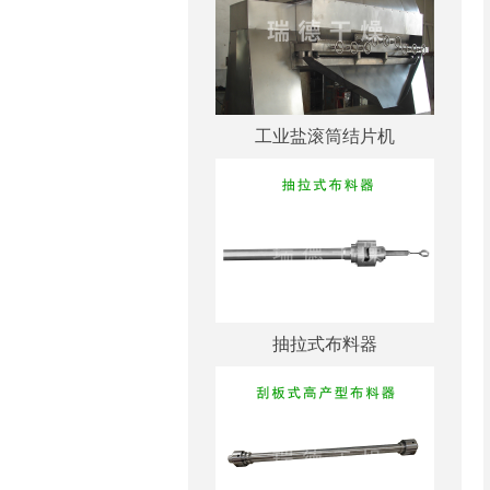
工业盐滚筒结片机
抽拉式布料器