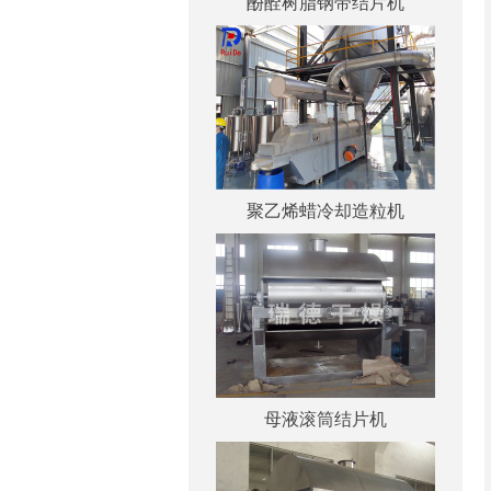
酚酫树脂钢带结片机
聚乙烯蜡冷却造粒机
母液滚筒结片机