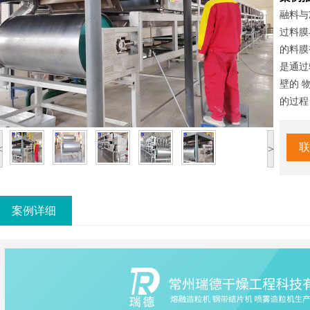
融料与
过料膜
的料膜
是通过
壁的 
的过程
联
<
>
案例详细