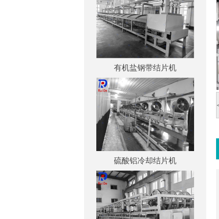
有机盐钢带结片机
硫酸铝冷却结片机