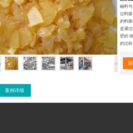
融料与
过料膜
的料膜
是通过
壁的 
的过程
联
<
>
案例详细