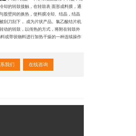
冷却的转鼓接触，在转鼓表 面形成料膜，通
与股壁间的换热，使料膜冷却、结晶，结晶
被刮刀刮下， 成为片状产品。氯乙酸结片机
转动的转鼓，以传热的方式，将附在转鼓外
物料或带状物料进行加热干燥的一种连续操作
系我们
在线咨询