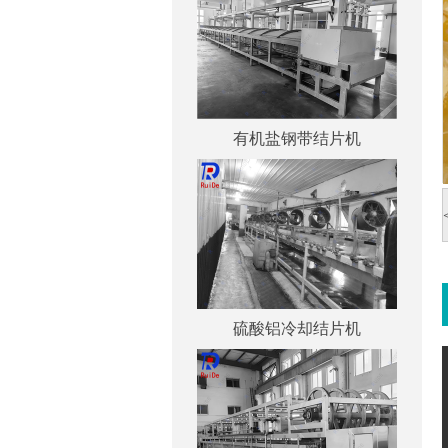
有机盐钢带结片机
硫酸铝冷却结片机