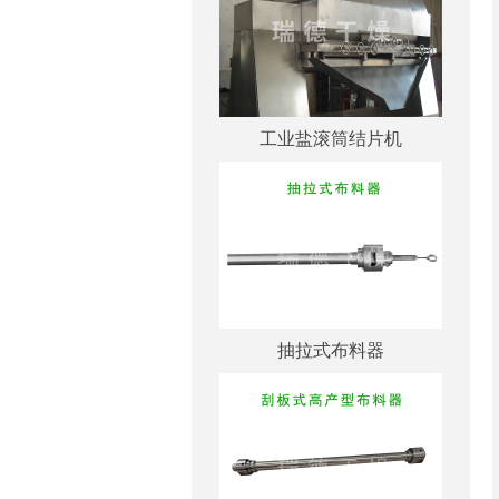
工业盐滚筒结片机
抽拉式布料器