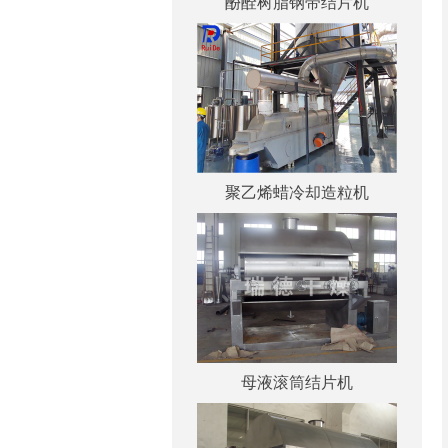
酚酫树脂钢带结片机
聚乙烯蜡冷却造粒机
母液滚筒结片机