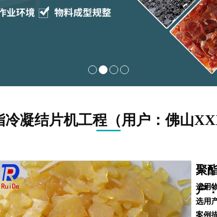
脂冷凝结片机工程（用户：佛山XX
聚
选用物
户：
选用产
案例