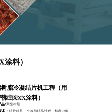
X涂料）
酯树脂冷凝结片机工程（用
料:
佛山XXX涂料）
钢带结片机
品:
聚酯树脂
描述：
结片机是一个冷却结晶过程，料盘中熔