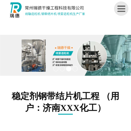
首
页
关
于
我
们
造
稳定剂钢带结片机工程 （用
粒
机
户：济南XXX化工）
结
片
机