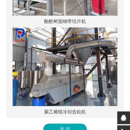
酚酫树脂钢带结片机
聚乙烯蜡冷却造粒机