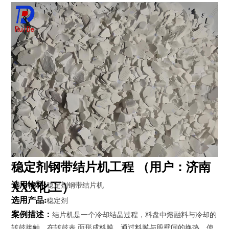
工
程
案
例
新
闻
动
态
服
务
支
稳定剂钢带结片机工程 （用户：济南
持
选用物料:
XXX化工）
稳定剂钢带结片机
联
选用产品:
稳定剂
系
案例描述：
结片机是一个冷却结晶过程，料盘中熔融料与冷却的
我
们
转鼓接触，在转鼓表 面形成料膜，通过料膜与股壁间的换热，使